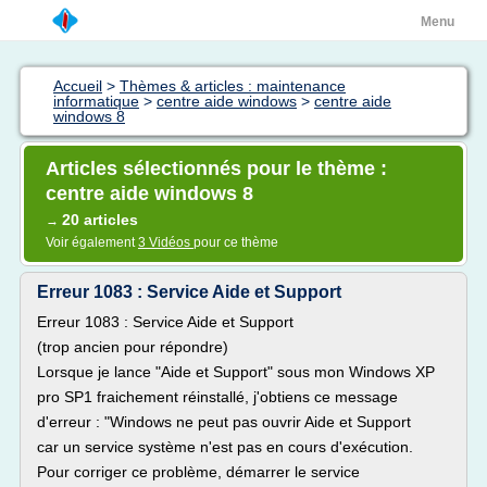
Menu
Accueil
>
Thèmes & articles : maintenance
informatique
>
centre aide windows
>
centre aide
windows 8
Articles sélectionnés pour le thème :
centre aide windows 8
20 articles
→
Voir également
3 Vidéos
pour ce thème
Erreur 1083 : Service Aide et Support
Erreur 1083 : Service Aide et Support
(trop ancien pour répondre)
Lorsque je lance "Aide et Support" sous mon Windows XP
pro SP1 fraichement réinstallé, j'obtiens ce message
d'erreur : "Windows ne peut pas ouvrir Aide et Support
car un service système n'est pas en cours d'exécution.
Pour corriger ce problème, démarrer le service