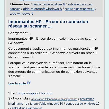
Thèmes liés :
/
centre d'aide windows 8
aide windows 8 en
/
aide microsoft windows 8
/
/
francais
centre aide windows 8
aide windows 8
Imprimantes HP - Erreur de connexion
réseau au scanner ...
Chargement...
Imprimantes HP - Erreur de connexion réseau au scanner
(Windows)
Ce document s'applique aux imprimantes multifonction HP
connectées à un ordinateur Windows à travers un réseau
filaire ou sans fil.
Lorsque vous essayez de numériser, l'ordinateur ou le
scanner n'est pas détecté ou la numérisation échoue. L'une
des erreurs de communication ou de connexion suivantes
s'affiche...
Lire la suite
Site :
https://support.hp.com
Thèmes liés :
/
assistance
assistance telephonique hp imprimante
/
/
imprimante hp
forum d'aide windows 10
centre d'aide windows 10
/
centre d'aide windows 8