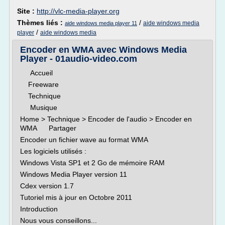
Site :
http://vlc-media-player.org
Thèmes liés :
/
aide windows media
aide windows media player 11
/
player
aide windows media
Encoder en WMA avec Windows Media
Player - 01audio-video.com
Accueil
Freeware
Technique
Musique
Home > Technique > Encoder de l'audio > Encoder en
WMA Partager
Encoder un fichier wave au format WMA
Les logiciels utilisés :
Windows Vista SP1 et 2 Go de mémoire RAM
Windows Media Player version 11
Cdex version 1.7
Tutoriel mis à jour en Octobre 2011
Introduction
Nous vous conseillons...