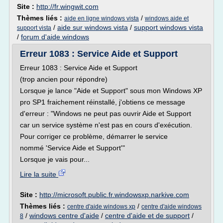
Site :
http://fr.wingwit.com
Thèmes liés :
/
aide en ligne windows vista
windows aide et
/
aide sur windows vista
/
support windows vista
support vista
/
forum d'aide windows
Erreur 1083 : Service Aide et Support
Erreur 1083 : Service Aide et Support
(trop ancien pour répondre)
Lorsque je lance "Aide et Support" sous mon Windows XP
pro SP1 fraichement réinstallé, j'obtiens ce message
d'erreur : "Windows ne peut pas ouvrir Aide et Support
car un service système n'est pas en cours d'exécution.
Pour corriger ce problème, démarrer le service
nommé 'Service Aide et Support'"
Lorsque je vais pour...
Lire la suite
Site :
http://microsoft.public.fr.windowsxp.narkive.com
Thèmes liés :
/
centre d'aide windows xp
centre d'aide windows
/
windows centre d'aide
/
centre d'aide et de support
/
8