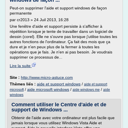
windows de façon ...
Peut-on supprimer l'aide et support windows de façon
permanente
par cr2013 » 24 Juil 2013, 16:28
Une fenêtre d'aide et support persiste à s'afficher à
répétition lorsque je tente de travailler dans un logiciel de
dessin (corel). Elle ne s'ouvre pas lorsque j'utilise toutes les
autres fonctions de l'ordinateur. Ça fait des mois que ça
dure et je n'en peux plus de la fermer à toutes les
opérations que je fais. Je n'en ai pas besoin. Je voudrais
supprimer ce processus de...
Lire la suite
Site :
http://www.micro-astuce.com
Thèmes liés :
aide et support windows
/
aide et support
/
aide microsoft windows
/
/
microsoft
aide windows me
aide
windows
Comment utiliser le Centre d'aide et de
support de Windows ...
Obtenir de l'aide avec votre ordinateur est plus facile que
jamais lorsque vous utilisez Windows Vista Aide et