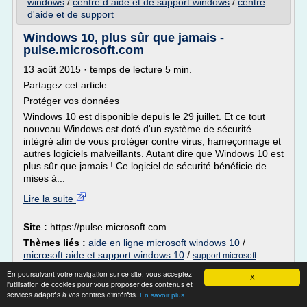
windows
/
centre d aide et de support windows
/
centre
d'aide et de support
Windows 10, plus sûr que jamais -
pulse.microsoft.com
13 août 2015 · temps de lecture 5 min.
Partagez cet article
Protéger vos données
Windows 10 est disponible depuis le 29 juillet. Et ce tout
nouveau Windows est doté d'un système de sécurité
intégré afin de vous protéger contre virus, hameçonnage et
autres logiciels malveillants. Autant dire que Windows 10 est
plus sûr que jamais ! Ce logiciel de sécurité bénéficie de
mises à...
Lire la suite
Site :
https://pulse.microsoft.com
Thèmes liés :
aide en ligne microsoft windows 10
/
microsoft aide et support windows 10
/
support microsoft
/
microsoft support windows 10
windows 10 telephone
En poursuivant votre navigation sur ce site, vous acceptez
X
activation
/
support microsoft windows 10 update
l'utilisation de cookies pour vous proposer des contenus et
services adaptés à vos centres d'intérêts.
En savoir plus
Télécharger Windows 10 - microsoft.com