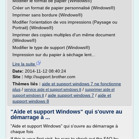
Modifier le format de papier (Windows®)
Créer un format de papier personnalisé (Windows®)
Imprimer sans bordure (Windows®)
Modifier l'orientation de vos impressions (Paysage ou
Portrait) (Windows®)
Imprimer des copies multiples d'un même document
(Windows®)
Modifier le type de support (Windows®)
Impression sur du papier à séchage lent...
Lire la suite
Date:
2014-11-12 08:40:24
Site :
http://support.brother.com
Thèmes liés :
aide et support windows 7 ne fonctionne
plus
/
/
service aide et support windows 8
supprimer aide et
/
aide support windows 7
/
aide et
support windows 8
support windows 8
"Aide et support Windows" qui s'ouvre au
démarrage à ...
"Aide et support Windows" qui s'ouvre au démarrage à
chaque fois
If this is your first visit, be sure to check out the FAQ by