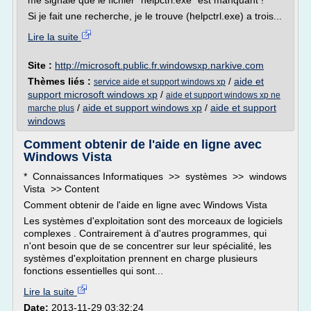
me signale que le fichier "helpctrl.exe" est manquant !
Si je fait une recherche, je le trouve (helpctrl.exe) a trois...
Lire la suite
Site :
http://microsoft.public.fr.windowsxp.narkive.com
Thèmes liés :
/
aide et
service aide et support windows xp
support microsoft windows xp
/
aide et support windows xp ne
/
aide et support windows xp
/
aide et support
marche plus
windows
Comment obtenir de l'aide en ligne avec
Windows Vista
* Connaissances Informatiques >> systèmes >> windows
Vista >> Content
Comment obtenir de l'aide en ligne avec Windows Vista
Les systèmes d'exploitation sont des morceaux de logiciels
complexes . Contrairement à d'autres programmes, qui
n'ont besoin que de se concentrer sur leur spécialité, les
systèmes d'exploitation prennent en charge plusieurs
fonctions essentielles qui sont...
Lire la suite
Date:
2013-11-29 03:32:24