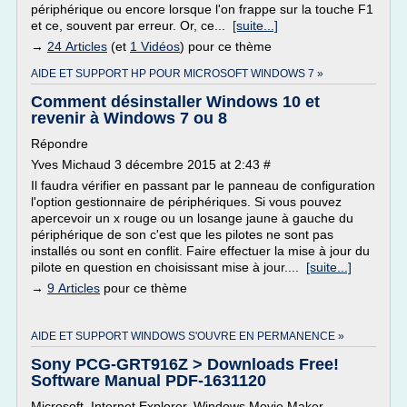
périphérique ou encore lorsque l'on frappe sur la touche F1
et ce, souvent par erreur. Or, ce...
[suite...]
→
24 Articles
(et
1 Vidéos
) pour ce thème
AIDE ET SUPPORT HP POUR MICROSOFT WINDOWS 7 »
Comment désinstaller Windows 10 et
revenir à Windows 7 ou 8
Répondre
Yves Michaud 3 décembre 2015 at 2:43 #
Il faudra vérifier en passant par le panneau de configuration
l'option gestionnaire de périphériques. Si vous pouvez
apercevoir un x rouge ou un losange jaune à gauche du
périphérique de son c'est que les pilotes ne sont pas
installés ou sont en conflit. Faire effectuer la mise à jour du
pilote en question en choisissant mise à jour....
[suite...]
→
9 Articles
pour ce thème
AIDE ET SUPPORT WINDOWS S'OUVRE EN PERMANENCE »
Sony PCG-GRT916Z > Downloads Free!
Software Manual PDF-1631120
Microsoft, Internet Explorer, Windows Movie Maker,