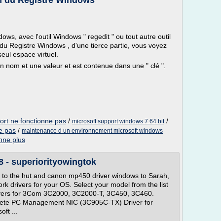
n du Registre Windows
ws, avec l'outil Windows " regedit " ou tout autre outil
du Registre Windows , d'une tierce partie, vous voyez
eul espace virtuel.
 nom et une valeur et est contenue dans une " clé ".
ort ne fonctionne pas
/
/
microsoft support windows 7 64 bit
e pas
/
maintenance d un environnement microsoft windows
nne plus
 - superiorityowingtok
to the hut and canon mp450 driver windows to Sarah,
k drivers for your OS. Select your model from the list
ivers for 3Com 3C2000, 3C2000-T, 3C450, 3C460.
ete PC Management NIC (3C905C-TX) Driver for
ft ...