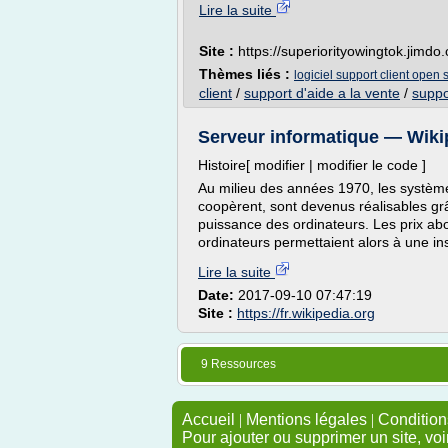
Lire la suite
Site :
https://superiorityowingtok.jimdo
Thèmes liés :
logiciel support client open
client
/
support d'aide a la vente
/
suppo
Serveur informatique — Wiki
Histoire[ modifier | modifier le code ]
Au milieu des années 1970, les système
coopèrent, sont devenus réalisables grâ
puissance des ordinateurs. Les prix abo
ordinateurs permettaient alors à une inst
Lire la suite
Date:
2017-09-10 07:47:19
Site :
https://fr.wikipedia.org
9 Ressources
Accueil
|
Mentions légales
|
Conditions
Pour ajouter ou supprimer un site, voi