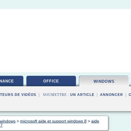
NANCE
OFFICE
WINDOWS
TEURS DE VIDÉOS
| SOUMETTRE :
UN ARTICLE
|
ANNONCER
|
 windows
>
microsoft aide et support windows 8
>
aide
 7