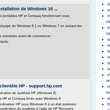
a
stallation de Windows 10 ...
s
rs portables HP et Compaq fonctionnant sous
m
mi
r équipé de Windows 8.1 ou Windows 7 en suivant les
m
mi
tes suivantes avant de commencer :
w
tants.
s
w
s
s
s
i
re
clientèle HP - support.hp.com
m
re
pération du système HP (Windows 8)
a
rs HP et Compaq livrés avec Windows 8.
ordinateur HP sous Windows 8 à un état antérieur.
f
cupération du système à l'aide de HP Recovery