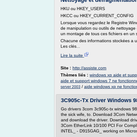
Nettoyage et défragmentatio
HKU ou HKEY_USERS
HKCC ou HKEY_CURRENT_CONFIG
Lorsque vous regardez le Registre Windo
de manipulation ou outils de nettoyage 
un montage de tous ces fichiers en un s
Chacune des informations stockées a un
Les clés...
Lire la suite
Site :
http://assiste.com
Thèmes liés :
windows xp aide et supp
aide et support windows 7 ne fonctionn
/
aide windows xp ne fonctio
server 2003
3C905c-Tx Driver Windows 98
Go drivers 3com 3c905c-tx windows 98 
the sick wife, to. Download 3Com Networ
and download the driver. Download dr
3Com EtherLink 10/100 PCI For Compl
INTEL_ - D915GAG_ working on Microso