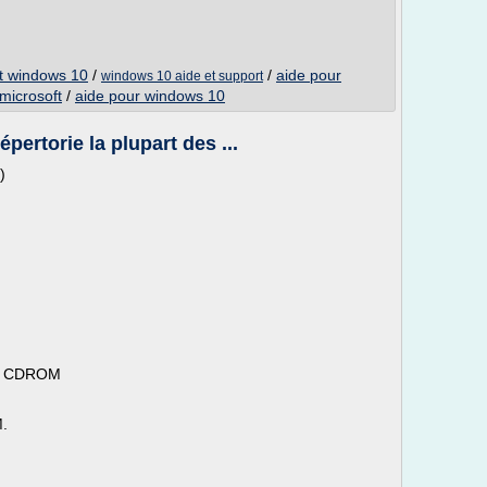
rt windows 10
/
/
aide pour
windows 10 aide et support
microsoft
/
aide pour windows 10
rtorie la plupart des ...
)
en CDROM
M.