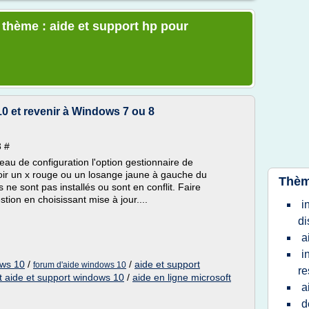
e thème : aide et support hp pour
 et revenir à Windows 7 ou 8
3 #
neau de configuration l'option gestionnaire de
oir un x rouge ou un losange jaune à gauche du
Thèm
 ne sont pas installés ou sont en conflit. Faire
stion en choisissant mise à jour....
i
di
a
i
ows 10
/
/
aide et support
forum d'aide windows 10
re
t aide et support windows 10
/
aide en ligne microsoft
a
d