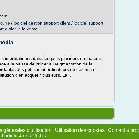
.com
/
logiciel gestion support client
/
logiciel support
 source
rt d aide a la vente
pédia
s informatiques dans lesquels plusieurs ordinateurs
ce à la baisse de prix et à l'augmentation de la
rdables des petits mini-ordinateurs ou des micro-
itution d'en acquérir plusieurs. La...
 générales d'utilisation
|
Utilisation des cookies
|
Contact à pro
r l'article 4 des CGUs