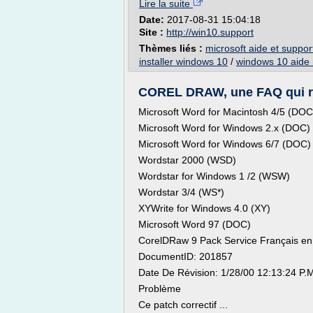
Lire la suite
Date:
2017-08-31 15:04:18
Site :
http://win10.support
Thèmes liés :
microsoft aide et suppo
installer windows 10
/
windows 10 aide 
COREL DRAW, une FAQ qui répe
Microsoft Word for Macintosh 4/5 (DOC
Microsoft Word for Windows 2.x (DOC)
Microsoft Word for Windows 6/7 (DOC)
Wordstar 2000 (WSD)
Wordstar for Windows 1 /2 (WSW)
Wordstar 3/4 (WS*)
XYWrite for Windows 4.0 (XY)
Microsoft Word 97 (DOC)
CorelDRaw 9 Pack Service Français 
DocumentID: 201857
Date De Révision: 1/28/00 12:13:24 P.
Problème
Ce patch correctif ...