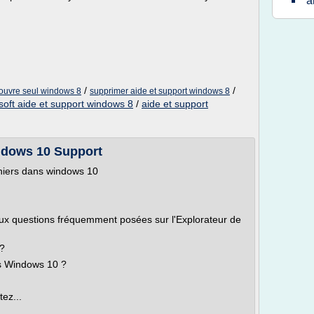
a
/
/
s'ouvre seul windows 8
supprimer aide et support windows 8
soft aide et support windows 8
/
aide et support
Windows 10 Support
ichiers dans windows 10
aux questions fréquemment posées sur l'Explorateur de
 ?
s Windows 10 ?
ez...